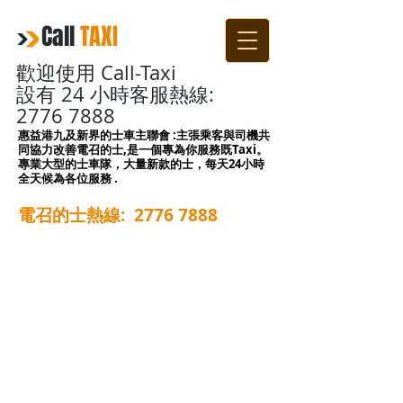
Call
TAXI
歡迎使用 Call-Taxi
設有 24 小時客服熱線:
2776 7888
惠益港九及新界的士車主聯會 :主張乘客與司機共
同協力改善電召的士,是一個專為你服務既Taxi。
專業大型的士車隊，大量新款的士，每天24小時
全天候為各位服務 .
電召的士熱線
:
2776 7888