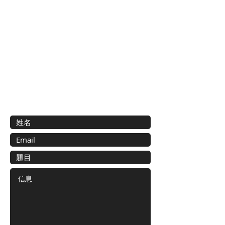
聯絡我們
惠益港九及新界的士車主聯會有限公司
九龍白田偉智街39號寶田大廈1字樓25室
電話:
27767888