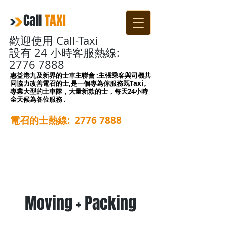
Call
TAXI
歡迎使用 Call-Taxi
設有 24 小時客服熱線:
2776 7888
惠益港九及新界的士車主聯會 :主張乘客與司機共
同協力改善電召的士,是一個專為你服務既Taxi。
專業大型的士車隊，大量新款的士，每天24小時
全天候為各位服務 .
電召的士熱線
:
2776 7888
Moving + Packing