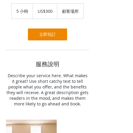
300
美
5 小時
5
US$300
顧客場所
元
小
時
立即預訂
服務說明
Describe your service here. What makes
it great? Use short catchy text to tell
people what you offer, and the benefits
they will receive. A great description gets
readers in the mood, and makes them
more likely to go ahead and book.